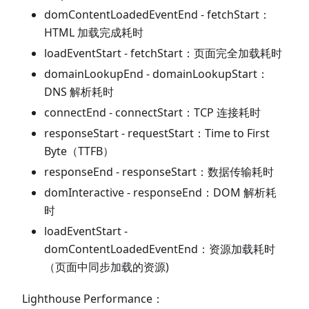
domContentLoadedEventEnd - fetchStart：
HTML 加载完成耗时
loadEventStart - fetchStart：页面完全加载耗时
domainLookupEnd - domainLookupStart：
DNS 解析耗时
connectEnd - connectStart：TCP 连接耗时
responseStart - requestStart：Time to First
Byte（TTFB）
responseEnd - responseStart：数据传输耗时
domInteractive - responseEnd：DOM 解析耗
时
loadEventStart -
domContentLoadedEventEnd：资源加载耗时
（页面中同步加载的资源)
Lighthouse Performance：