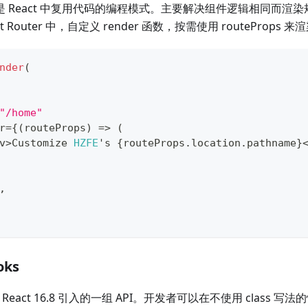
rops 是 React 中复用代码的编程模式。主要解决组件逻辑相同而
 Router 中，自定义 render 函数，按需使用 routeProps
nder
(
"/home"
r
=
{
(
routeProps
)
=>
(
v
>
Customize
HZFE
's 
{
routeProps
.
location
.
pathname
}
,
oks
s 是 React 16.8 引入的一组 API。开发者可以在不使用 class 写