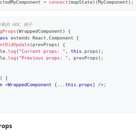
ctedMyComponent
=
connect
(
mapState
)
(
MyComponent
)
;
单的 HOC 例子
gProps
(
WrappedComponent
)
{
ass
extends
React
.
Component
{
ntDidUpdate
(
prevProps
)
{
le
.
log
(
"Current props: "
,
this
.
props
)
;
le
.
log
(
"Previous props: "
,
 prevProps
)
;
)
{
n
<
WrappedComponent
{
...
this
.
props
}
/>
;
rops