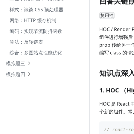
回答关键
样式：谈谈 CSS 预处理器
复用性
网络：HTTP 缓存机制
HOC / Rende
编码：实现节流防抖函数
组件进行增强后，
算法：反转链表
prop 传给另一
综合：多图站点性能优化
编写 class 的情
模拟题三
知识点深
模拟题四
1. HOC （
HOC 是 Re
个新的组件。常见例子
// react-r