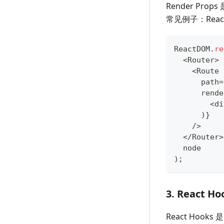
Render P
常见例子：React
ReactDOM
.
re
<
Router
>
<
Route
      path
=
      rende
<
di
)
}
/
>
<
/
Router
>
  node
)
;
3. React Ho
React Hook