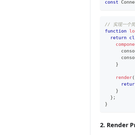
const
Conne
// 实现一个简
function
lo
return
cl
compone
conso
conso
}
render
(
retur
}
}
;
}
2. Render P