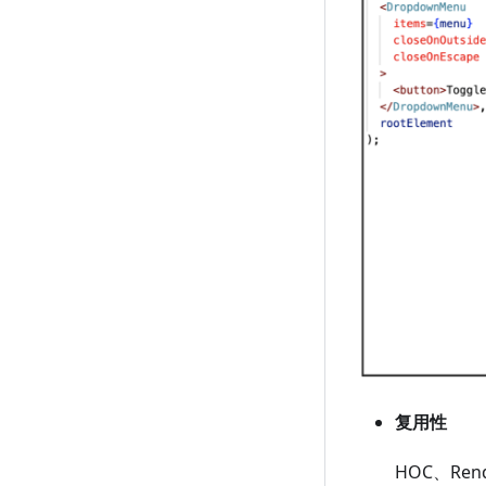
复用性
HOC、Re