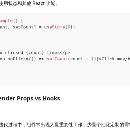
用状态和其他 React 功能。
ample
(
)
{
unt
,
 setCount
]
=
useState
(
0
)
;
u
 clicked 
{
count
}
 times
<
/
p
>
on onClick
=
{
(
)
=>
setCount
(
count 
+
1
)
}
>
Click
 me
<
/
ender Props vs Hooks
迭代过程中，组件常出现大量重复性工作，少量个性化定制的需