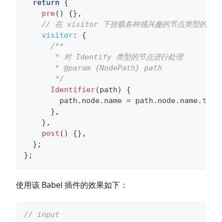
return
{
pre
(
)
{
}
,
// 在 visitor 下挂载各种感兴趣的节点类型的监
visitor
:
{
/**
       * 对 Identify 类型的节点进行处理
       * @param {NodePath} path
       */
Identifier
(
path
)
{
        path
.
node
.
name
=
 path
.
node
.
name
.
toUp
}
,
}
,
post
(
)
{
}
,
}
;
}
;
使用该 Babel 插件的效果如下：
// input