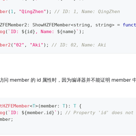
ber
(
1
,
"QingZhen"
)
;
// ID: 1, Name: QingZhen
ZFEMember2
:
 ShowHZFEMember
<
string
,
string
>
=
func
og
(
`
ID: 
${
id
}
, Name: 
${
name
}
`
)
;
ber2
(
"02"
,
"Aki"
)
;
// ID: 02, Name: Aki
 member 的 id 属性时，因为编译器并不能证明 member 
tHZFEMember
<
T
>
(
member
:
T
)
:
T
{
og
(
`
ID: 
${
member
.
id
}
`
)
;
// Property 'id' does not
mber
;