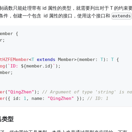
制函数只能处理带有 id 属性的类型，就需要列出对于 T 的约
条件，创建一个包含 id 属性的接口，使用这个接口和
extends
ember
{
r
;
tHZFEMember
<
T
extends
 Member
>
(
member
:
T
)
:
T
{
og
(
`
ID: 
${
member
.
id
}
`
)
;
mber
;
er
(
"QingZhen"
)
;
// Argument of type 'string' is n
er
(
{
 id
:
1
,
 name
:
"QingZhen"
}
)
;
// ID: 1
具类型