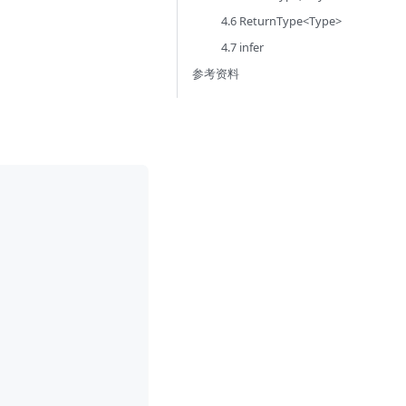
4.6 ReturnType<Type>
4.7 infer
参考资料