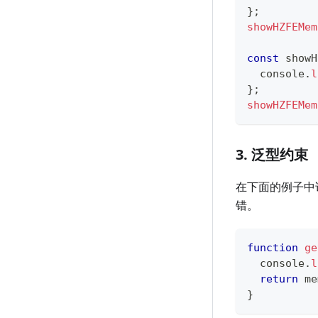
}
;
showHZFEMem
const
 showH
console
.
l
}
;
showHZFEMem
3. 泛型约束
在下面的例子中访问
错。
function
ge
console
.
l
return
 me
}