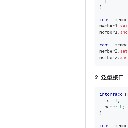
}
}
const
 membe
member1
.
set
member1
.
sho
const
 membe
member2
.
set
member2
.
sho
2. 泛型接口
interface
H
  id
:
T
;
  name
:
U
;
}
const
 membe