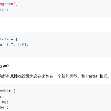
ngzhen"
,
rors
l
<
T
>
=
{
of
T
]
?
:
T
[
P
]
;
Type
>
中的所有属性都设置为必选来构造一个新的类型。和 Partial 相反
ember
{
r
;
ing
;
ber
;