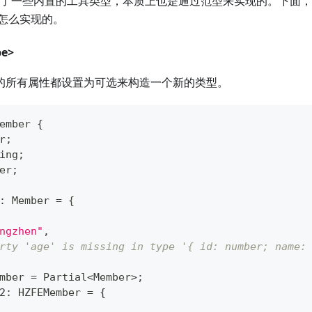
pt 提供了一些内置的工具类型，本质上也是通过范型来实现的。下
怎么实现的。
pe
>
 中的所有属性都设置为可选来构造一个新的类型。
ember
{
r
;
ing
;
er
;
:
 Member 
=
{
ngzhen"
,
rty 'age' is missing in type '{ id: number; name:
mber
=
 Partial
<
Member
>
;
2
:
 HZFEMember 
=
{