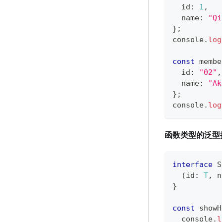
  id
:
1
,
  name
:
"Qi
}
;
console
.
log
const
 membe
  id
:
"02"
,
  name
:
"Ak
}
;
console
.
log
函数类型的泛型
interface
S
(
id
:
T
,
 n
}
const
 showH
console
.
l