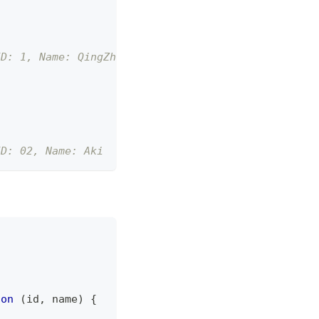
ID: 1, Name: QingZhen
ID: 02, Name: Aki
ion
(
id
,
 name
)
{