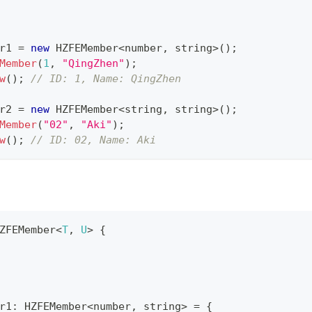
r1 
=
new
HZFEMember
<
number
,
string
>
(
)
;
Member
(
1
,
"QingZhen"
)
;
w
(
)
;
// ID: 1, Name: QingZhen
r2 
=
new
HZFEMember
<
string
,
string
>
(
)
;
Member
(
"02"
,
"Aki"
)
;
w
(
)
;
// ID: 02, Name: Aki
ZFEMember
<
T
,
U
>
{
r1
:
 HZFEMember
<
number
,
string
>
=
{