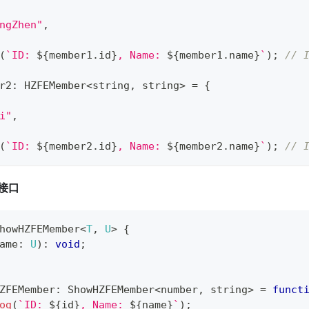
ngZhen"
,
(
`
ID: 
${
member1
.
id
}
, Name: 
${
member1
.
name
}
`
)
;
// 
r2
:
 HZFEMember
<
string
,
string
>
=
{
i"
,
(
`
ID: 
${
member2
.
id
}
, Name: 
${
member2
.
name
}
`
)
;
// 
接口
howHZFEMember
<
T
,
U
>
{
ame
:
U
)
:
void
;
ZFEMember
:
 ShowHZFEMember
<
number
,
string
>
=
funct
og
(
`
ID: 
${
id
}
, Name: 
${
name
}
`
)
;