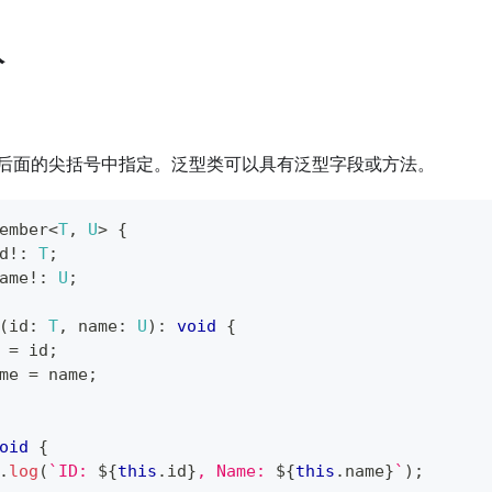
入
后面的尖括号中指定。泛型类可以具有泛型字段或方法。
ember
<
T
,
U
>
{
d
!
:
T
;
ame
!
:
U
;
(
id
:
T
,
 name
:
U
)
:
void
{
 
=
 id
;
me 
=
 name
;
oid
{
.
log
(
`
ID: 
${
this
.
id
}
, Name: 
${
this
.
name
}
`
)
;