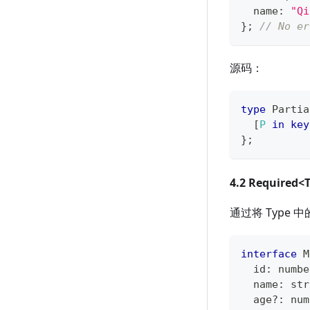
  name
:
"Qi
}
;
// No er
源码：
type
Partia
[
P
in
key
}
;
4.2 Required<
通过将 Type 
interface
M
  id
:
numbe
  name
:
str
  age
?
:
num