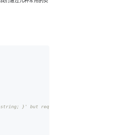
面，我们通过几种常用的类
 string; }' but required in type 'Member'.