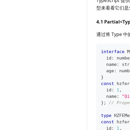
TypeScri
型来看看它们是
4.1 Partial<Ty
通过将 Type
interface
M
  id
:
numbe
  name
:
str
  age
:
numb
}
const
 hzfer
  id
:
1
,
  name
:
"Qi
}
;
// Prope
type
HZFEMe
const
 hzfer
  id
:
1
,