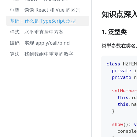
框架：谈谈 React 和 Vue 的区别
知识点深
基础：什么是 TypeScript 泛型
1. 泛型类
样式：水平垂直居中方案
编码：实现 apply/call/bind
类型参数在类名
算法：找到数组中重复的数字
class
HZFEM
private
 i
private
 n
setMember
this
.
id
this
.
na
}
show
(
)
:
v
console