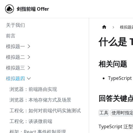
剑指前端 Offer
剑指前端 Offer
关于我们
模拟题
前言
什么是 T
模拟题一
模拟题二
相关问题
模拟题三
TypeScr
模拟题四
浏览器：前端路由实现
回答关键
浏览器：本地存储方式及场景
工程化：如何对前端代码实施测试
工具
使用时指
工程化：谈谈微前端
TypeScri
框架：React 事件机制原理